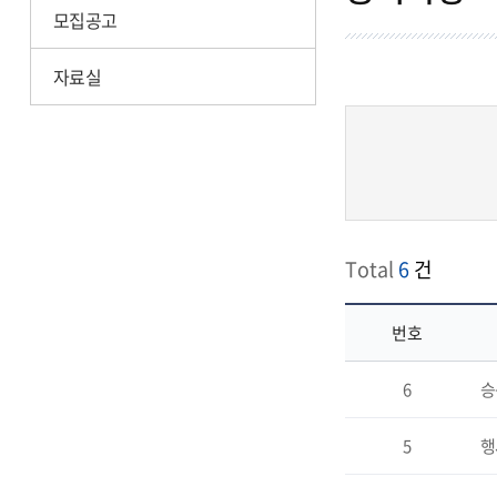
모집공고
자료실
Total
6
건
번호
공
6
승
지
사
항
5
행
의
게