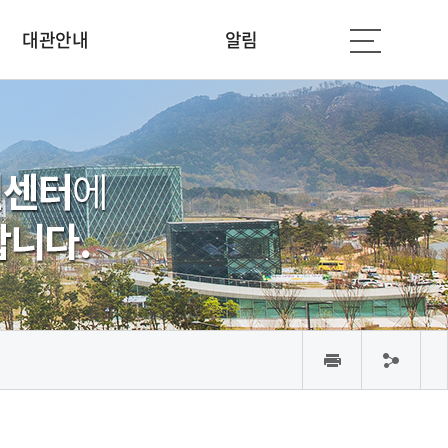
대관안내
알림
인
공
쇄
유
하