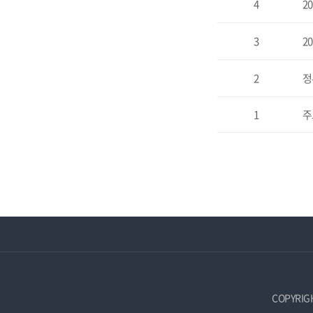
4
2
시
물
제
3
2
목,
작
성
2
정
자,
등
1
주
록
일,
조
회
수
정
보
를
확
인
할
수
있
COPYRIG
습
니