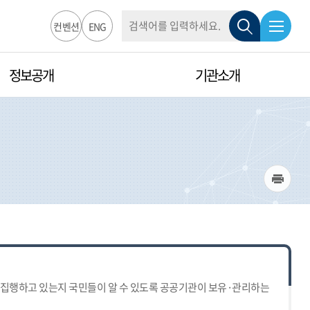
통
검
합
전
검
컨벤션
ENG
검
색
색
체
색
정보공개
기관소개
창
메
뉴
열
인
림
쇄
집행하고 있는지 국민들이 알 수 있도록 공공기관이 보유·관리하는