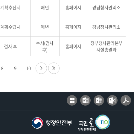
계획추진시
매년
홈페이지
경남청사관리소
계획수립시
매년
홈페이지
경남청사관리소
수시(검사
정부청사관리본부
검사 후
홈페이지
후)
시설총괄과
8
9
10