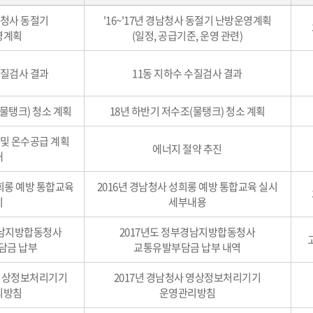
경남청사 동절기
'16~'17년 경남청사 동절기 난방운영계획
영계획
(일정, 공급기준, 운영 관련)
수질검사 결과
11동 지하수 수질검사 결과
(물탱크) 청소 계획
18년 하반기 저수조(물탱크) 청소 계획
 및 온수공급 계획
에너지 절약 추진
내
성희롱 예방 통합교육
2016년 경남청사 성희롱 예방 통합교육 실시
시
세부내용
경남지방합동청사
2017년도 정부경남지방합동청사
담금 납부
교통유발부담금 납부 내역
 영상정보처리기기
2017년 경남청사 영상정보처리기기
리방침
운영관리방침