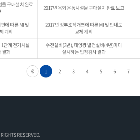
시설물 구매설치 완료
2017년 옥외 운동시설물 구매설치 완료 보고
고
편에 따른 MI 및
2017년 정부조직개편에 따른 MI 및 안내도
체 계획
교체 계획
사 1단계 전기시설
수전설비(3년), 태양광 발전설비(4년)마다
 결과
실시하는 법정검사 결과
1
2
3
4
5
6
7
 RIGHTS RESERVED.