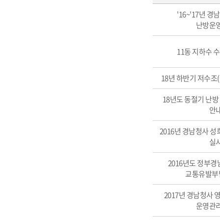
사전정보공표
'16~'17년 
(공개업무,
난방운
내용,
시기,
11동 지하수 
주기,
방법,
담당부서)
18년 하반기 저수조
18년도 동절기 난방
안
2016년 경남청사 
실
2016년도 정부
교통유발부
2017년 경남청사
운영관