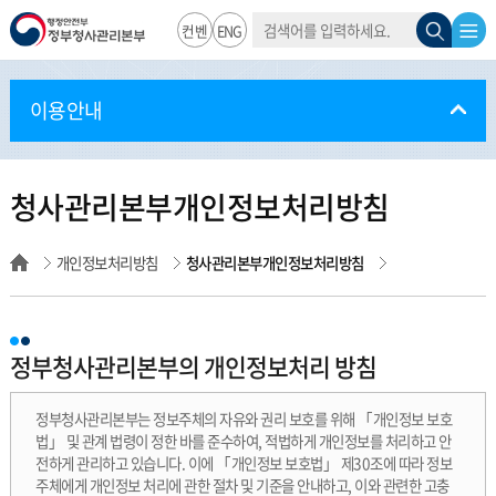
통
검
전
검
행정안전부
컨벤
ENG
합
검
색
색
체
색
션
정부청사관
창
메
이용안내
뉴
리본부
열
청사관리본부개인정보처리방침
림
개인정보처리방침
청사관리본부개인정보처리방침
정부청사관리본부의 개인정보처리 방침
정부청사관리본부는 정보주체의 자유와 권리 보호를 위해 「개인정보 보호
법」 및 관계 법령이 정한 바를 준수하여, 적법하게 개인정보를 처리하고 안
전하게 관리하고 있습니다. 이에 「개인정보 보호법」 제30조에 따라 정보
주체에게 개인정보 처리에 관한 절차 및 기준을 안내하고, 이와 관련한 고충