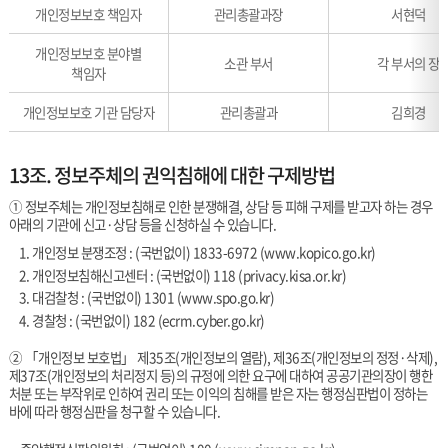
개인정보
개인정보보호 책임자
관리총괄과장
서현덕
열람
등
개인정보보호 분야별
소관 부서
각 부서의 장
청구
책임자
접수
·
개인정보보호 기관 담당자
관리총괄과
김희경
처리
부서
13조. 정보주체의 권익침해에 대한 구제방법
① 정보주체는 개인정보침해로 인한 분쟁해결, 상담 등 피해 구제를 받고자 하는 경우
아래의 기관에 신고·상담 등을 신청하실 수 있습니다.
1. 개인정보 분쟁조정 : (국번없이) 1833-6972 (
www.kopico.go.kr
)
2. 개인정보침해신고센터 : (국번없이) 118 (
privacy.kisa.or.kr
)
3. 대검찰청 : (국번없이) 1301 (
www.spo.go.kr
)
4. 경찰청 : (국번없이) 182 (
ecrm.cyber.go.kr
)
② 「개인정보 보호법」 제35조(개인정보의 열람), 제36조(개인정보의 정정·삭제),
제37조(개인정보의 처리정지 등)의 규정에 의한 요구에 대하여 공공기관의장이 행한
처분 또는 부작위로 인하여 권리 또는 이익의 침해를 받은 자는 행정심판법이 정하는
바에 따라 행정심판을 청구할 수 있습니다.