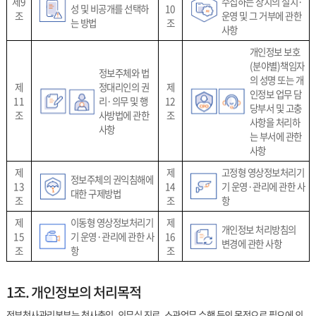
제9
수집하는 장치의 설치·
성 및 비공개를 선택하
10
조
운영 및 그 거부에 관한
는 방법
조
사항
개인정보 보호
(분야별)책임자
정보주체와 법
의 성명 또는 개
제
정대리인의 권
제
인정보 업무 담
11
리·의무 및 행
12
당부서 및 고충
조
사방법에 관한
조
사항을 처리하
사항
는 부서에 관한
사항
제
제
고정형 영상정보처리기
정보주체의 권익침해에
13
14
기 운영·관리에 관한 사
대한 구제방법
조
조
항
제
이동형 영상정보처리기
제
개인정보 처리방침의
15
기 운영·관리에 관한 사
16
변경에 관한 사항
조
항
조
1조. 개인정보의 처리목적
정부청사관리본부는 청사출입, 의무실 진료, 소관업무 수행 등의 목적으로 필요에 의