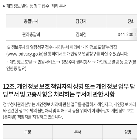
개인정보 열람 등 청구 접수·처리 부서
총괄부서
담당자
전화
개인정보
관리총괄과
김희경
044-200-11
열람
등
※ 정보주체의 열람청구 접수·처리부서 이외에 ‘개인정보 포털’누리집
청구
(
www.privacy.go.kr
)을 통하여서도 개인정보 열람청구를 하실 수 있습니다.
접수
· 개인정보 포털 → 민원서비스 → 정보주체 권리행사 → 개인정보 열람 등 요구(본
·
인인증 필요)
처리
부서
12조. 개인정보 보호 책임자의 성명 또는 개인정보 업무 담
당부서 및 고충사항을 처리하는 부서에 관한 사항
정부청사관리본부는 개인정보 처리에 관한 업무를 총괄해서 책임지고, 개인정보 처리
와 관련한 정보주체의 불만처리 및 피해구제 등을 위하여 아래와 같이 개인정보 보호
(분야별) 책임자를 지정하고 있습니다.
구분
부서
성명