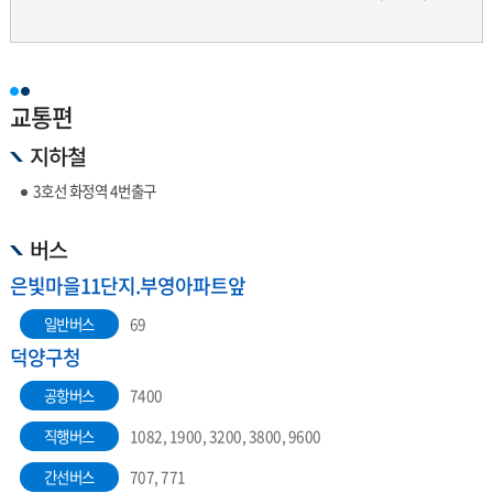
교통편
지하철
3호선 화정역 4번출구
버스
은빛마을11단지.부영아파트앞
일반버스
69
덕양구청
공항버스
7400
직행버스
1082, 1900, 3200, 3800, 9600
간선버스
707, 771