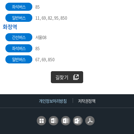
좌석버스
85
일반버스
11, 69, 82, 95, 850
화정역
간선버스
서울08
좌석버스
85
일반버스
67, 69, 850
길찾기
개인정보처리방침
저작권정책