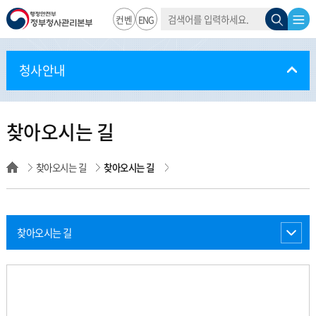
통
검
전
검
행정안전부
컨벤
ENG
합
검
색
색
체
색
션
정부청사관
창
메
청사안내
뉴
리본부
열
찾아오시는 길
림
찾아오시는 길
찾아오시는 길
찾아오시는 길