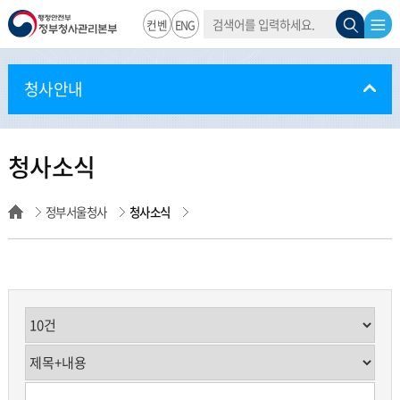
통
검
전
검
행정안전부
컨벤
ENG
합
검
색
색
체
색
션
정부청사관
창
메
청사안내
뉴
리본부
열
청사소식
림
정부서울청사
청사소식