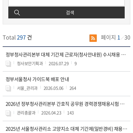
검색
Total
297
건
페이지
1
30
청
정부청사관리본부 대체 기간제 근로자(청사안내원) 수시채용 면접심사 합격자 및 제출서류 안내 공고
사
소
청사보안기획과
2026.07.29
9
식
의
정부서울청사 가이드북 배포 안내
게
시
서울_관리과
2026.05.06
264
물
제
목,
2026년 정부청사관리본부 간호직 공무원 경력경쟁채용시험 공고
작
관리총괄과
2026.04.23
143
성
자,
등
2025년 서울청사관리소 고양지소 대체 기간제(일반경비) 채용 공고
록